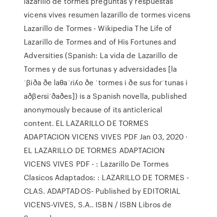
lazarillo de tormes preguntas y respuestas
vicens vives resumen lazarillo de tormes vicens
Lazarillo de Tormes - Wikipedia The Life of
Lazarillo de Tormes and of His Fortunes and
Adversities (Spanish: La vida de Lazarillo de
Tormes y de sus fortunas y adversidades [la
ˈβiða ðe laθaˈɾiʎo ðe ˈtoɾmes i ðe sus foɾˈtunas i
aðβeɾsiˈðaðes]) is a Spanish novella, published
anonymously because of its anticlerical
content. EL LAZARILLO DE TORMES
ADAPTACION VICENS VIVES PDF Jan 03, 2020 ·
EL LAZARILLO DE TORMES ADAPTACION
VICENS VIVES PDF - : Lazarillo De Tormes
Clasicos Adaptados: : LAZARILLO DE TORMES -
CLAS. ADAPTADOS- Published by EDITORIAL
VICENS-VIVES, S.A.. ISBN / ISBN Libros de