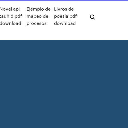
Novel api
Ejemplo de
Livros de
tauhid pdf
mapeo de
poesia pdf
download
procesos
download