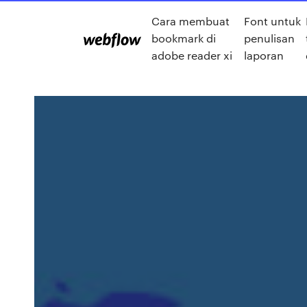
Cara membuat
Font untuk
bookmark di
penulisan
adobe reader xi
laporan